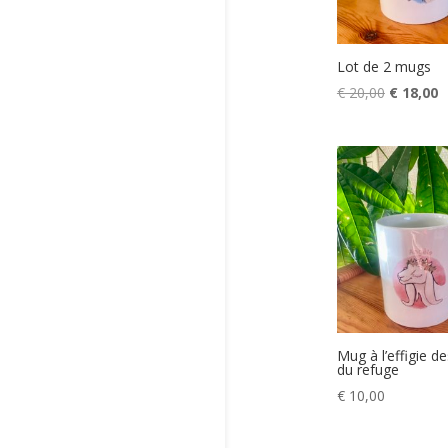
Lot de 2 mugs
Le
L
€
20,00
€
18,00
prix
p
initial
a
était :
es
€ 20,00.
€
Mug à l’effigie d
du refuge
€
10,00