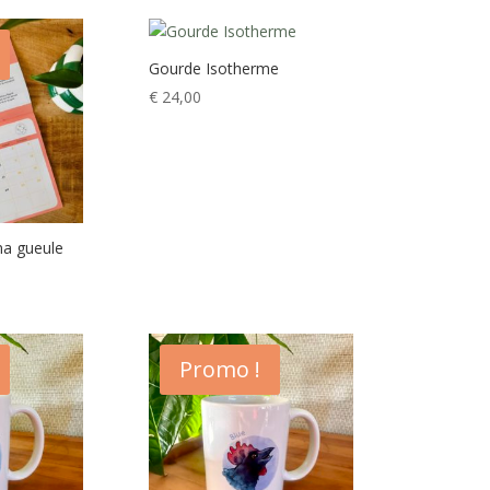
Gourde Isotherme
€
24,00
ma gueule
e
rix
ctuel
t :
Promo !
 10,00.